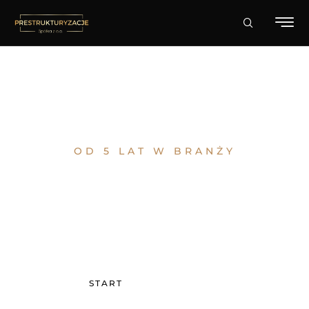
OD 5 LAT W BRANŻY
WYJDŹ Z KRYZYSU
Podejmij współpracę ze specjalistami w branży
START
KONTAKT