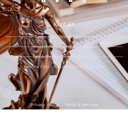
Kontakt
ul. 3-ego Maja 32/2 35-030 Rzeszów
j.pieczonka@prestrukturyzacje.pl
Jakub Pieczonka +48 661407913
Ewelina Fido – Pieczonka +48 667205755
Privacy Policy
Terms & Services
Copyright © 2024 created by
veks.pl