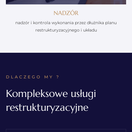
NADZÓR
nadzór i kontrola wykonania przez dłużnika planu
restrukturyzacyjnego i układu
DLACZEGO MY ?
Kompleksowe usługi
restrukturyzacyjne